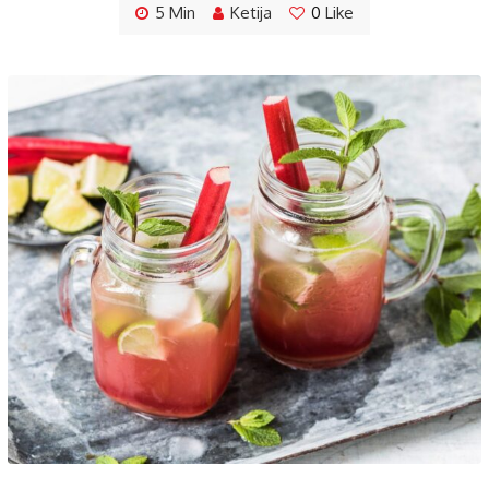
5 Min
Ketija
0
Like