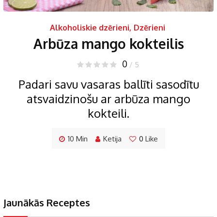
Alkoholiskie dzērieni
,
Dzērieni
Arbūza mango kokteilis
0
/ 5
Padari savu vasaras ballīti sasodītu
atsvaidzinošu ar arbūza mango
kokteili.
10 Min
Ketija
0
Like
Jaunākās Receptes