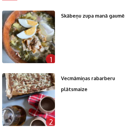
Skābeņu zupa manā gaumē
1
Vecmāmiņas rabarberu
plātsmaize
2