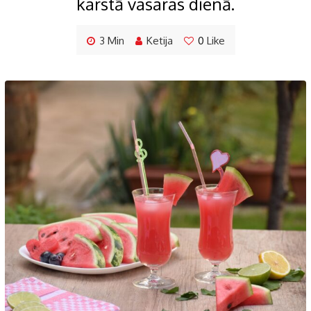
karstā vasaras dienā.
3 Min
Ketija
0
Like