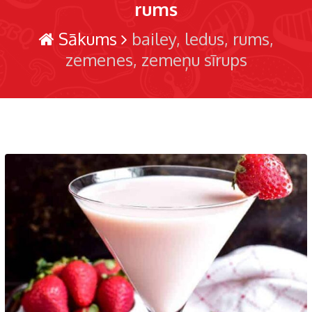
rums
Sākums
bailey
ledus
rums
zemenes
zemeņu sīrups