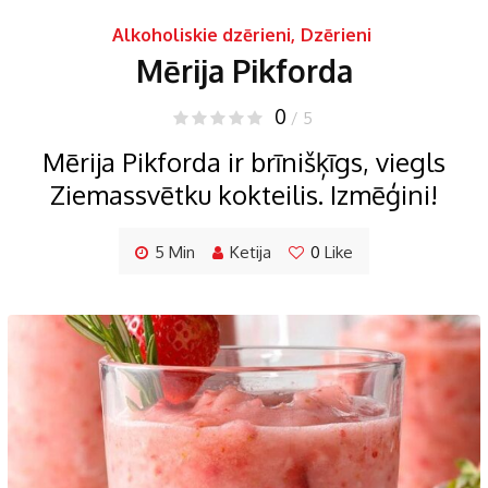
Alkoholiskie dzērieni
,
Dzērieni
Mērija Pikforda
0
/ 5
Mērija Pikforda ir brīnišķīgs, viegls
Ziemassvētku kokteilis. Izmēģini!
5 Min
Ketija
0
Like