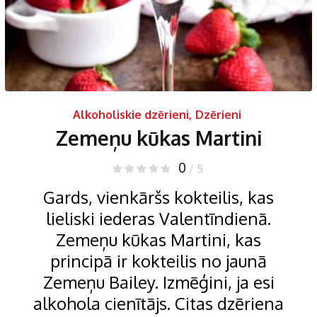
Alkoholiskie dzērieni
,
Dzērieni
Zemeņu kūkas Martini
0
/ 5
Gards, vienkāršs kokteilis, kas
lieliski iederas Valentīndienā.
Zemeņu kūkas Martini, kas
principā ir kokteilis no jaunā
Zemeņu Bailey. Izmēģini, ja esi
alkohola cienītājs. Citas dzēriena