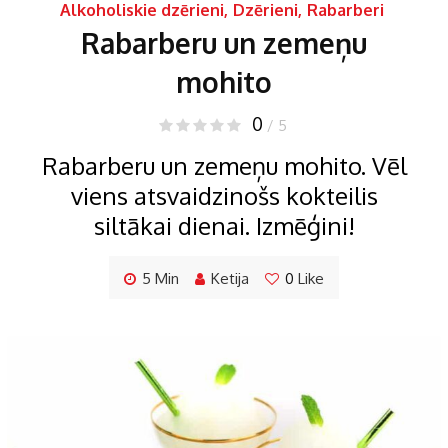
Alkoholiskie dzērieni
,
Dzērieni
,
Rabarberi
Rabarberu un zemeņu
mohito
0
/ 5
Rabarberu un zemeņu mohito. Vēl
viens atsvaidzinošs kokteilis
siltākai dienai. Izmēģini!
5 Min
Ketija
0
Like