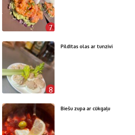
7
Pildītas olas ar tunzivi
8
Biešu zupa ar cūkgaļu