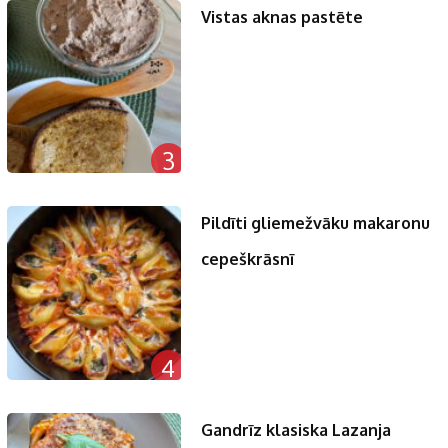
Vistas aknas pastēte
3
Pildīti gliemežvāku makaronu
cepeškrāsnī
4
Gandrīz klasiska Lazanja