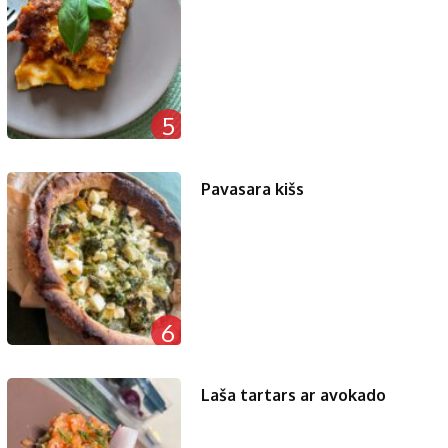
5
Pavasara kišs
6
Laša tartars ar avokado