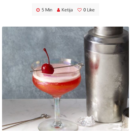
5 Min
Ketija
0
Like