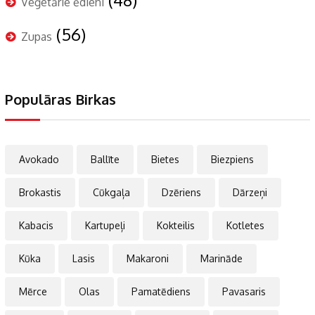
Veģetārie ēdieni
(56)
Zupas
Populāras Birkas
Avokado
Ballīte
Bietes
Biezpiens
Brokastis
Cūkgaļa
Dzēriens
Dārzeņi
Kabacis
Kartupeļi
Kokteilis
Kotletes
Kūka
Lasis
Makaroni
Marināde
Mērce
Olas
Pamatēdiens
Pavasaris