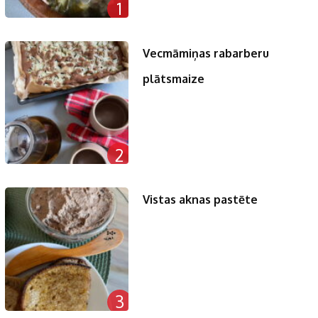
1
Vecmāmiņas rabarberu
plātsmaize
2
Vistas aknas pastēte
3