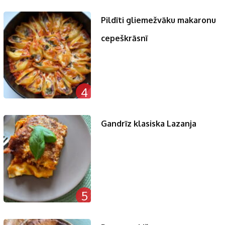
Pildīti gliemežvāku makaronu
cepeškrāsnī
4
Gandrīz klasiska Lazanja
5