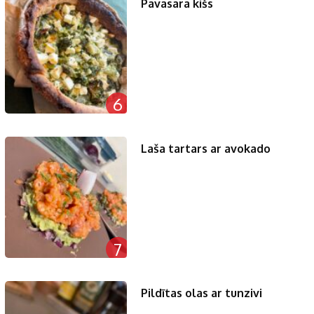
Pavasara kišs
6
Laša tartars ar avokado
7
Pildītas olas ar tunzivi