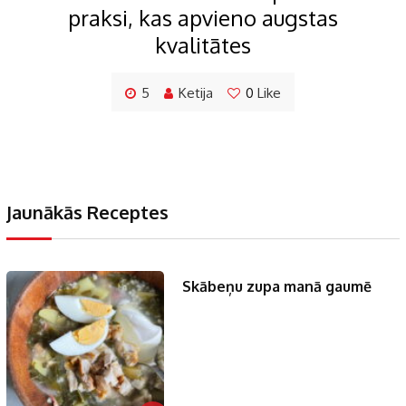
praksi, kas apvieno augstas
kvalitātes
5
Ketija
0
Like
Jaunākās Receptes
Skābeņu zupa manā gaumē