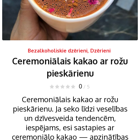
Bezalkoholiskie dzērieni
,
Dzērieni
Ceremoniālais kakao ar rožu
pieskārienu
0
/ 5
Ceremoniālais kakao ar rožu
pieskārienu. Ja seko līdzi veselības
un dzīvesveida tendencēm,
iespējams, esi sastapies ar
ceremoniālo kakao — apzinātības