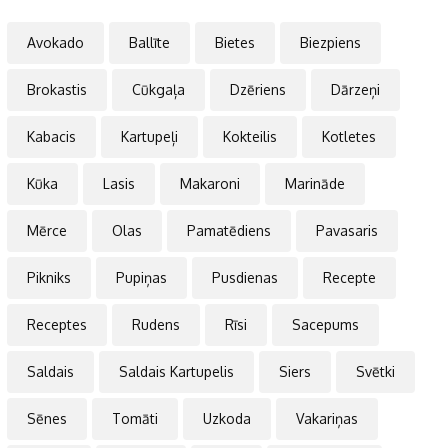
Avokado
Ballīte
Bietes
Biezpiens
Brokastis
Cūkgaļa
Dzēriens
Dārzeņi
Kabacis
Kartupeļi
Kokteilis
Kotletes
Kūka
Lasis
Makaroni
Marināde
Mērce
Olas
Pamatēdiens
Pavasaris
Pikniks
Pupiņas
Pusdienas
Recepte
Receptes
Rudens
Rīsi
Sacepums
Saldais
Saldais Kartupelis
Siers
Svētki
Sēnes
Tomāti
Uzkoda
Vakariņas