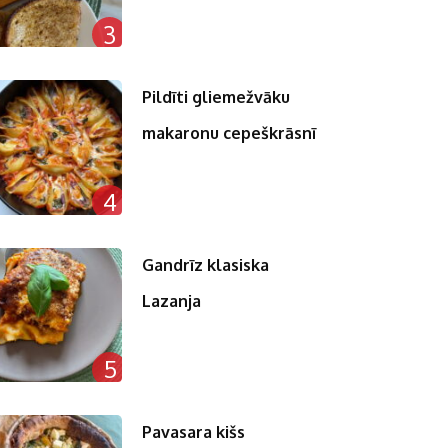
3
Pildīti gliemežvāku
makaronu cepeškrāsnī
4
Gandrīz klasiska
Lazanja
5
Pavasara kišs