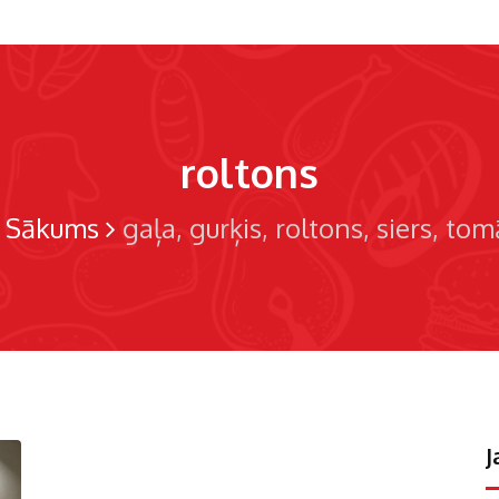
roltons
Sākums
gaļa
gurķis
roltons
siers
tomā
J