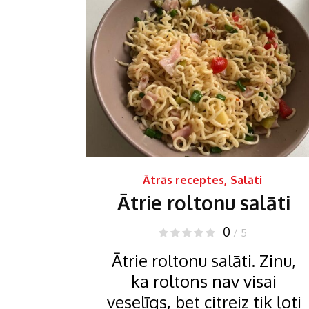
Ātrās receptes
,
Salāti
Ātrie roltonu salāti
0
/ 5
Ātrie roltonu salāti. Zinu,
ka roltons nav visai
veselīgs, bet citreiz tik ļoti