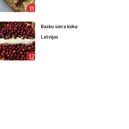
11
Basku siera kūka
Latvijas
12