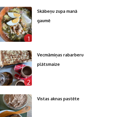
Skābeņu zupa manā
gaumē
1
Vecmāmiņas rabarberu
plātsmaize
2
Vistas aknas pastēte