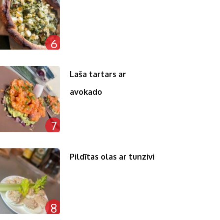
6
Laša tartars ar
avokado
7
Pildītas olas ar tunzivi
8