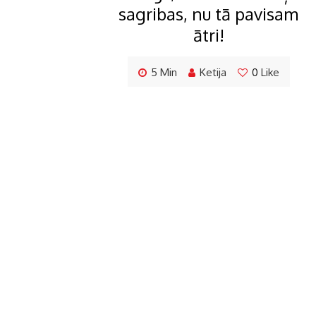
sagribas, nu tā pavisam
ātri!
5 Min
Ketija
0
Like