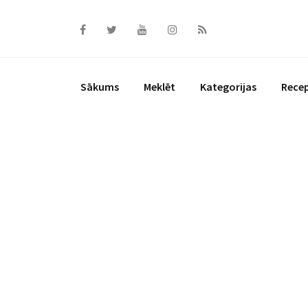
Skip
to
content
Sākums
Meklēt
Kategorijas
Rece