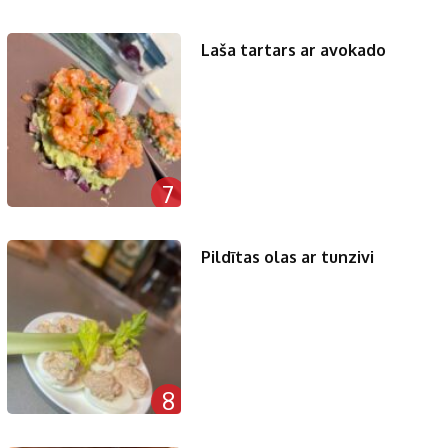
Laša tartars ar avokado
7
Pildītas olas ar tunzivi
8