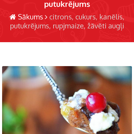
putukrējums
Sākums
citrons
cukurs
kanēlis
putukrējums
rupjmaize
žāvēti augļi