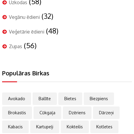
(58)
Uzkodas
(32)
Vegānu ēdieni
(48)
Veģetārie ēdieni
(56)
Zupas
Populāras Birkas
Avokado
Ballīte
Bietes
Biezpiens
Brokastis
Cūkgaļa
Dzēriens
Dārzeņi
Kabacis
Kartupeļi
Kokteilis
Kotletes