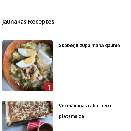
Jaunākās Receptes
Skābeņu zupa manā gaumē
1
Vecmāmiņas rabarberu
plātsmaize