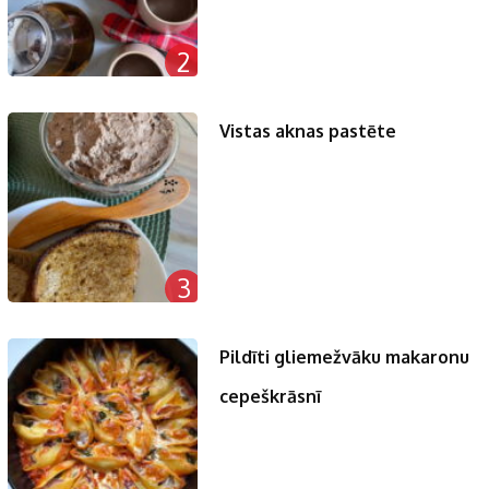
2
Vistas aknas pastēte
3
Pildīti gliemežvāku makaronu
cepeškrāsnī