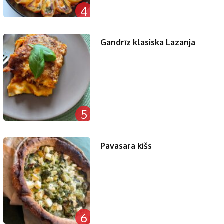
4
Gandrīz klasiska Lazanja
5
Pavasara kišs
6