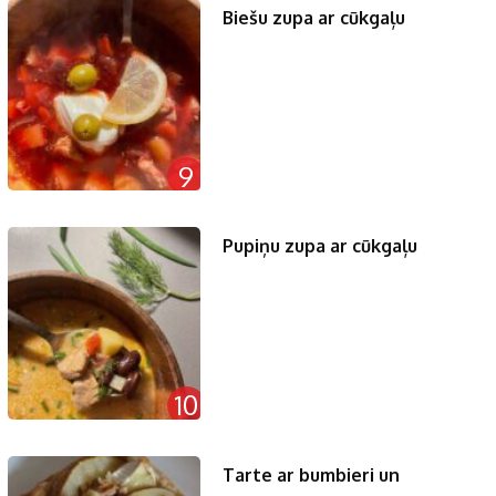
Biešu zupa ar cūkgaļu
9
Pupiņu zupa ar cūkgaļu
10
Tarte ar bumbieri un