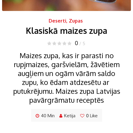
Deserti
,
Zupas
Klasiskā maizes zupa
0
/ 5
Maizes zupa, kas ir parasti no
rupjmaizes, garšvielām, žāvētiem
augļiem un ogām vārām saldo
zupu, ko ēdam atdzesētu ar
putukrējumu. Maizes zupa Latvijas
pavārgrāmatu receptēs
40 Min
Ketija
0
Like