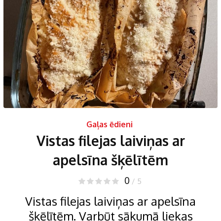
Gaļas ēdieni
Vistas filejas laiviņas ar
apelsīna šķēlītēm
0
/ 5
Vistas filejas laiviņas ar apelsīna
šķēlītēm. Varbūt sākumā liekas