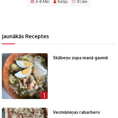
6-8 Min
Ketija
0
Like
Jaunākās Receptes
Skābeņu zupa manā gaumē
1
Vecmāmiņas rabarberu