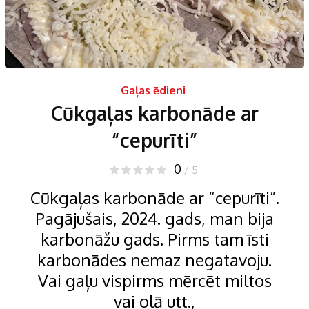
Gaļas ēdieni
Cūkgaļas karbonāde ar
“cepurīti”
0
/ 5
Cūkgaļas karbonāde ar “cepurīti”.
Pagājušais, 2024. gads, man bija
karbonāžu gads. Pirms tam īsti
karbonādes nemaz negatavoju.
Vai gaļu vispirms mērcēt miltos
vai olā utt.,