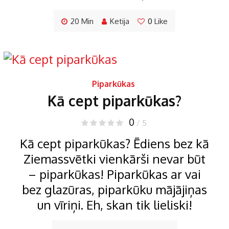
20 Min
Ketija
0
Like
Piparkūkas
Kā cept piparkūkas?
0
/ 5
Kā cept piparkūkas? Ēdiens bez kā
Ziemassvētki vienkārši nevar būt
– piparkūkas! Piparkūkas ar vai
bez glazūras, piparkūku mājājiņas
un vīriņi. Eh, skan tik lieliski!