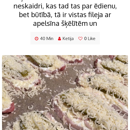
neskaidri, kas tad tas par ēdienu,
bet būtībā, tā ir vistas fileja ar
apelsīna šķēlītēm un
40 Min
Ketija
0
Like