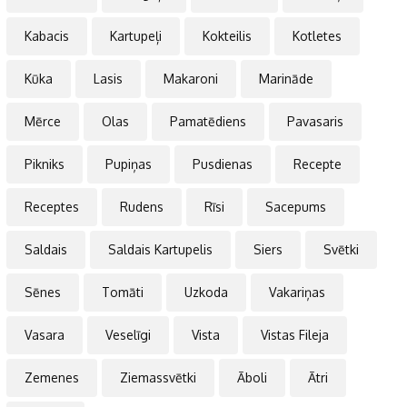
Kabacis
Kartupeļi
Kokteilis
Kotletes
Kūka
Lasis
Makaroni
Marināde
Mērce
Olas
Pamatēdiens
Pavasaris
Pikniks
Pupiņas
Pusdienas
Recepte
Receptes
Rudens
Rīsi
Sacepums
Saldais
Saldais Kartupelis
Siers
Svētki
Sēnes
Tomāti
Uzkoda
Vakariņas
Vasara
Veselīgi
Vista
Vistas Fileja
Zemenes
Ziemassvētki
Āboli
Ātri