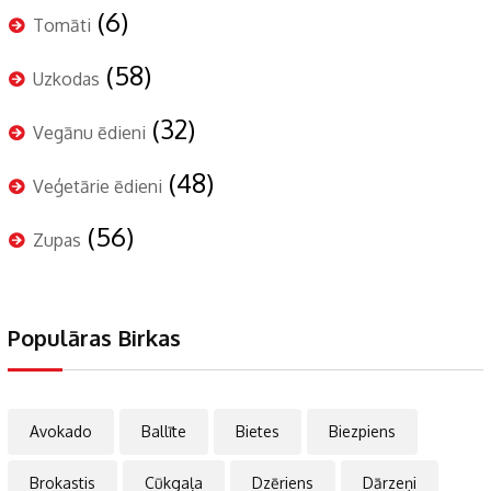
(6)
Tomāti
(58)
Uzkodas
(32)
Vegānu ēdieni
(48)
Veģetārie ēdieni
(56)
Zupas
Populāras Birkas
Avokado
Ballīte
Bietes
Biezpiens
Brokastis
Cūkgaļa
Dzēriens
Dārzeņi