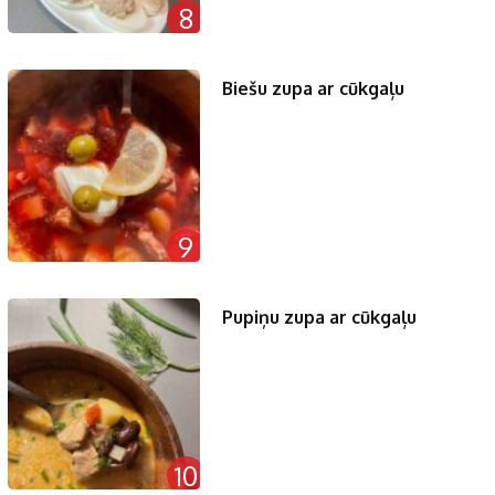
8
Biešu zupa ar cūkgaļu
9
Pupiņu zupa ar cūkgaļu
10