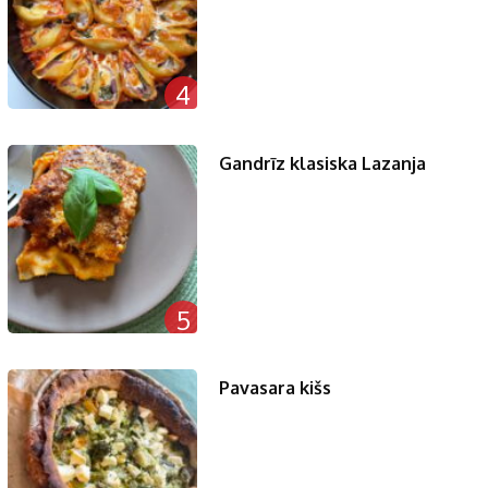
4
Gandrīz klasiska Lazanja
5
Pavasara kišs