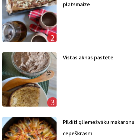
plātsmaize
2
Vistas aknas pastēte
3
Pildīti gliemežvāku makaronu
cepeškrāsnī