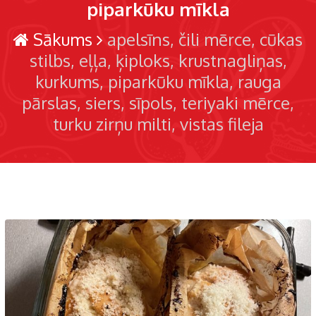
piparkūku mīkla
Sākums
apelsīns
čili mērce
cūkas
stilbs
eļļa
ķiploks
krustnagliņas
kurkums
piparkūku mīkla
rauga
pārslas
siers
sīpols
teriyaki mērce
turku zirņu milti
vistas fileja