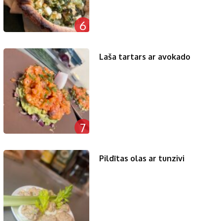
6
Laša tartars ar avokado
7
Pildītas olas ar tunzivi