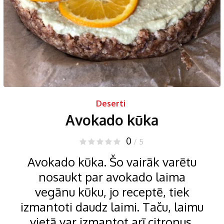
Deserti
Avokado kūka
0
/ 5
Avokado kūka. Šo vairāk varētu
nosaukt par avokado laima
vegānu kūku, jo receptē, tiek
izmantoti daudz laimi. Taču, laimu
vietā var izmantot arī citronus.