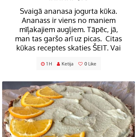
Svaigā ananasa jogurta kūka.
Ananass ir viens no maniem
mīļakajiem augļiem. Tāpēc, jā,
man tas garšo arī uz picas. Citas
kūkas receptes skaties ŠEIT. Vai
1 H
Ketija
0
Like