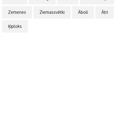
Zemenes
Ziemassvētki
Āboli
Ātri
Ķiploks