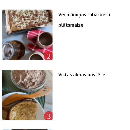
Vecmāmiņas rabarberu
plātsmaize
2
Vistas aknas pastēte
3