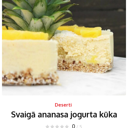
Deserti
Svaigā ananasa jogurta kūka
0
/ 5