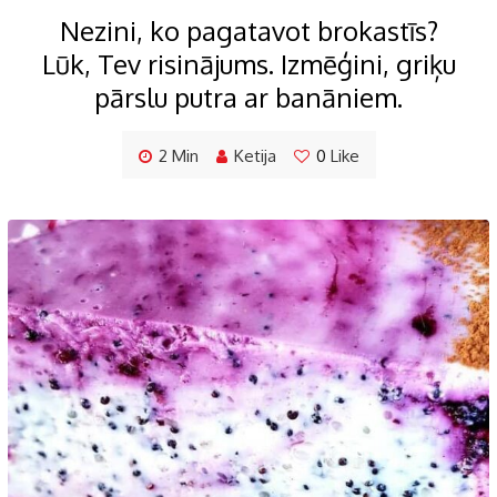
Nezini, ko pagatavot brokastīs?
Lūk, Tev risinājums. Izmēģini, griķu
pārslu putra ar banāniem.
2 Min
Ketija
0
Like