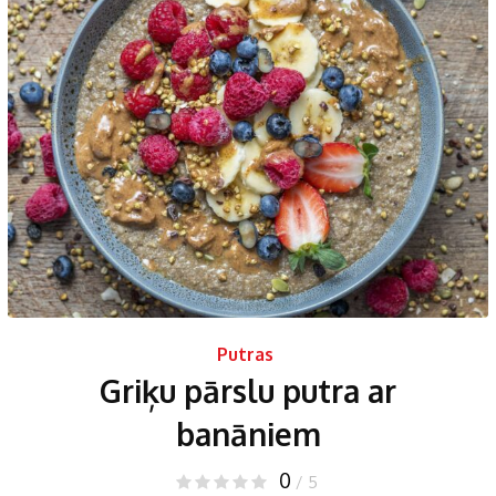
Putras
Griķu pārslu putra ar
banāniem
0
/ 5