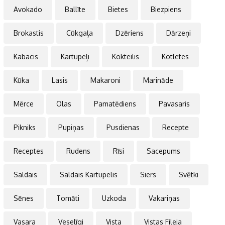
Avokado
Ballīte
Bietes
Biezpiens
Brokastis
Cūkgaļa
Dzēriens
Dārzeņi
Kabacis
Kartupeļi
Kokteilis
Kotletes
Kūka
Lasis
Makaroni
Marināde
Mērce
Olas
Pamatēdiens
Pavasaris
Pikniks
Pupiņas
Pusdienas
Recepte
Receptes
Rudens
Rīsi
Sacepums
Saldais
Saldais Kartupelis
Siers
Svētki
Sēnes
Tomāti
Uzkoda
Vakariņas
Vasara
Veselīgi
Vista
Vistas Fileja