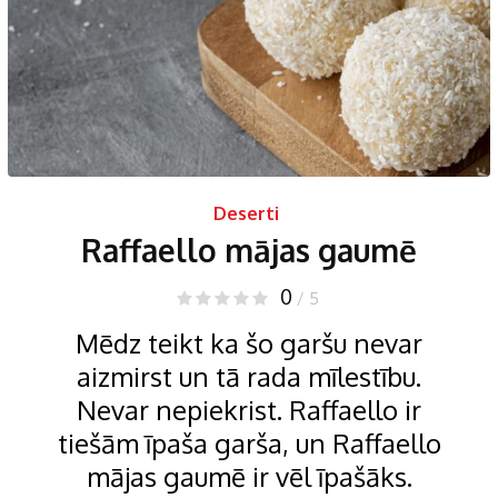
Deserti
Raffaello mājas gaumē
0
/ 5
Mēdz teikt ka šo garšu nevar
aizmirst un tā rada mīlestību.
Nevar nepiekrist. Raffaello ir
tiešām īpaša garša, un Raffaello
mājas gaumē ir vēl īpašāks.