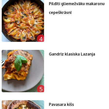
Pildīti gliemežvāku makaronu
cepeškrāsnī
4
Gandrīz klasiska Lazanja
5
Pavasara kišs