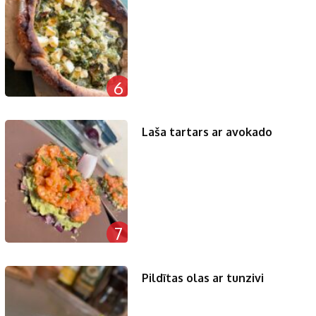
6
Laša tartars ar avokado
7
Pildītas olas ar tunzivi