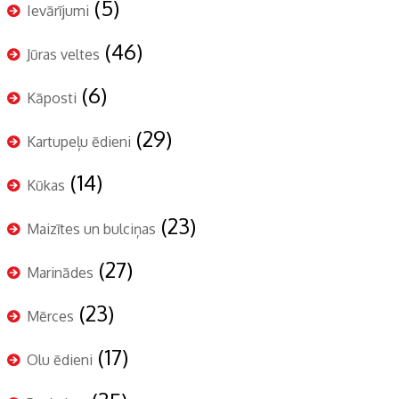
(5)
Ievārījumi
(46)
Jūras veltes
(6)
Kāposti
(29)
Kartupeļu ēdieni
(14)
Kūkas
(23)
Maizītes un bulciņas
(27)
Marinādes
(23)
Mērces
(17)
Olu ēdieni