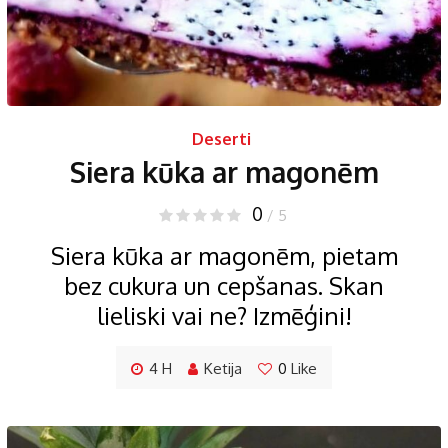
Deserti
Siera kūka ar magonēm
0
/ 5
Siera kūka ar magonēm, pietam
bez cukura un cepšanas. Skan
lieliski vai ne? Izmēģini!
4 H
Ketija
0
Like