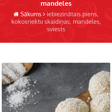
mandeles
Sākums
iebiezinātais piens
kokosriektu skaidiņas
mandeles
sviests