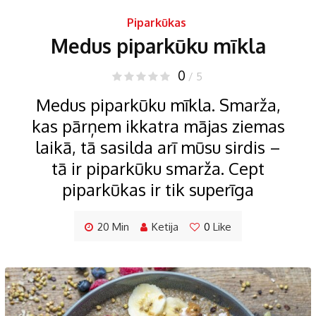
Piparkūkas
Medus piparkūku mīkla
0
/ 5
Medus piparkūku mīkla. Smarža,
kas pārņem ikkatra mājas ziemas
laikā, tā sasilda arī mūsu sirdis –
tā ir piparkūku smarža. Cept
piparkūkas ir tik superīga
20 Min
Ketija
0
Like