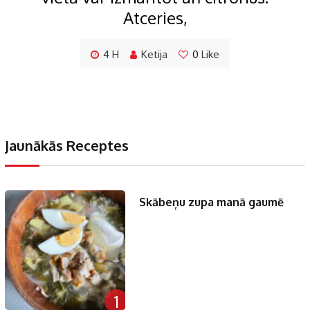
Atceries,
4 H
Ketija
0
Like
Jaunākās Receptes
Skābeņu zupa manā gaumē
1