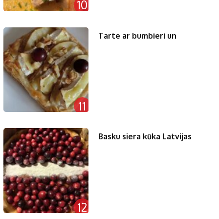
10
Tarte ar bumbieri un
11
Basku siera kūka Latvijas
12