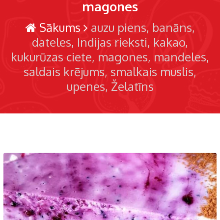
magones
Sākums
auzu piens
banāns
dateles
Indijas rieksti
kakao
kukurūzas ciete
magones
mandeles
saldais krējums
smalkais muslis
upenes
Želatīns