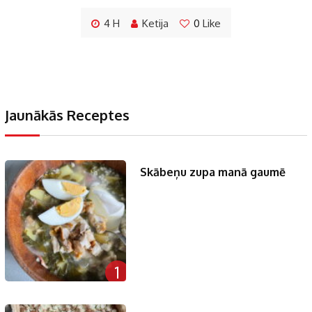
4 H
Ketija
0
Like
Jaunākās Receptes
Skābeņu zupa manā gaumē
1