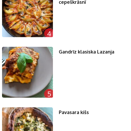
cepeškrāsnī
4
Gandrīz klasiska Lazanja
5
Pavasara kišs