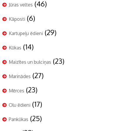
(46)
Jūras veltes
(6)
Kāposti
(29)
Kartupeļu ēdieni
(14)
Kūkas
(23)
Maizītes un bulciņas
(27)
Marinādes
(23)
Mērces
(17)
Olu ēdieni
(25)
Pankūkas