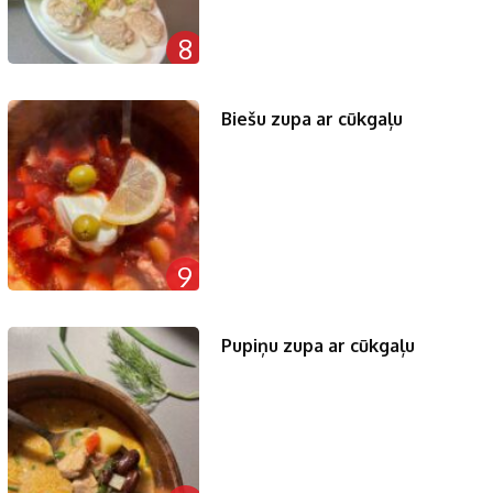
8
Biešu zupa ar cūkgaļu
9
Pupiņu zupa ar cūkgaļu