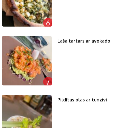
6
Laša tartars ar avokado
7
Pildītas olas ar tunzivi