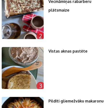
Vecmāmiņas rabarberu
plātsmaize
2
Vistas aknas pastēte
3
Pildīti gliemežvāku makaronu