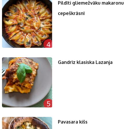
Pildīti gliemežvāku makaronu
cepeškrāsnī
4
Gandrīz klasiska Lazanja
5
Pavasara kišs