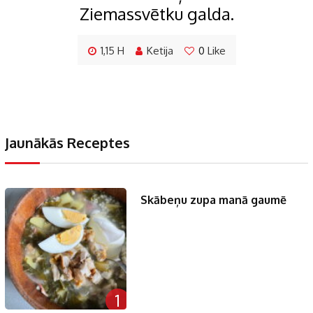
Ziemassvētku galda.
1,15 H
Ketija
0
Like
Jaunākās Receptes
Skābeņu zupa manā gaumē
1