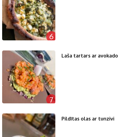
6
Laša tartars ar avokado
7
Pildītas olas ar tunzivi