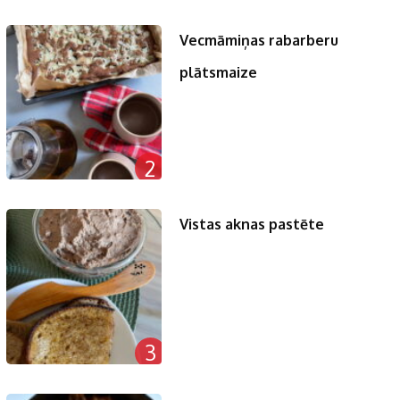
Vecmāmiņas rabarberu
plātsmaize
2
Vistas aknas pastēte
3