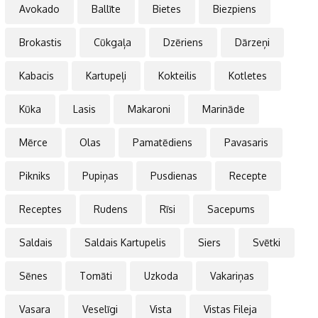
Avokado
Ballīte
Bietes
Biezpiens
Brokastis
Cūkgaļa
Dzēriens
Dārzeņi
Kabacis
Kartupeļi
Kokteilis
Kotletes
Kūka
Lasis
Makaroni
Marināde
Mērce
Olas
Pamatēdiens
Pavasaris
Pikniks
Pupiņas
Pusdienas
Recepte
Receptes
Rudens
Rīsi
Sacepums
Saldais
Saldais Kartupelis
Siers
Svētki
Sēnes
Tomāti
Uzkoda
Vakariņas
Vasara
Veselīgi
Vista
Vistas Fileja