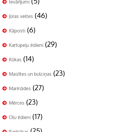
(5)
Ievārījumi
(46)
Jūras veltes
(6)
Kāposti
(29)
Kartupeļu ēdieni
(14)
Kūkas
(23)
Maizītes un bulciņas
(27)
Marinādes
(23)
Mērces
(17)
Olu ēdieni
(25)
Pankūkas