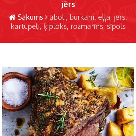
jērs
Sākums
āboli
burkāni
eļļa
jērs
kartupeļi
ķiploks
rozmarīns
sīpols