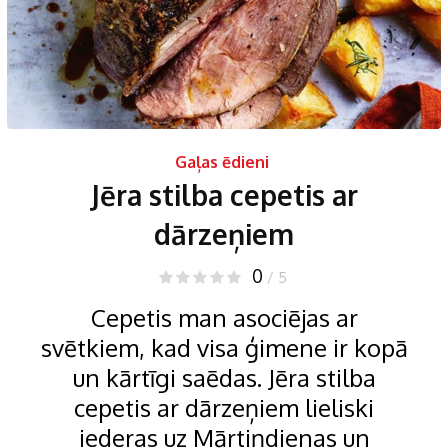
Gaļas ēdieni
Jēra stilba cepetis ar
dārzeņiem
0
/ 5
Cepetis man asociējas ar
svētkiem, kad visa ģimene ir kopā
un kārtīgi saēdas. Jēra stilba
cepetis ar dārzeņiem lieliski
iederas uz Mārtiņdienas un