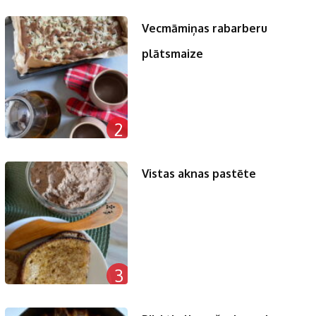
Vecmāmiņas rabarberu
plātsmaize
2
Vistas aknas pastēte
3