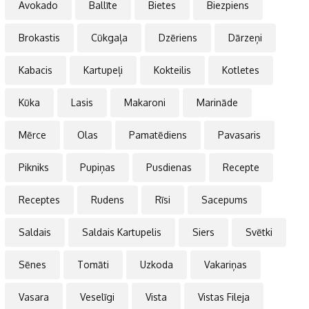
Avokado
Ballīte
Bietes
Biezpiens
Brokastis
Cūkgaļa
Dzēriens
Dārzeņi
Kabacis
Kartupeļi
Kokteilis
Kotletes
Kūka
Lasis
Makaroni
Marināde
Mērce
Olas
Pamatēdiens
Pavasaris
Pikniks
Pupiņas
Pusdienas
Recepte
Receptes
Rudens
Rīsi
Sacepums
Saldais
Saldais Kartupelis
Siers
Svētki
Sēnes
Tomāti
Uzkoda
Vakariņas
Vasara
Veselīgi
Vista
Vistas Fileja