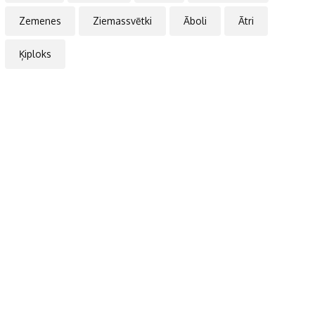
Zemenes
Ziemassvētki
Āboli
Ātri
Ķiploks