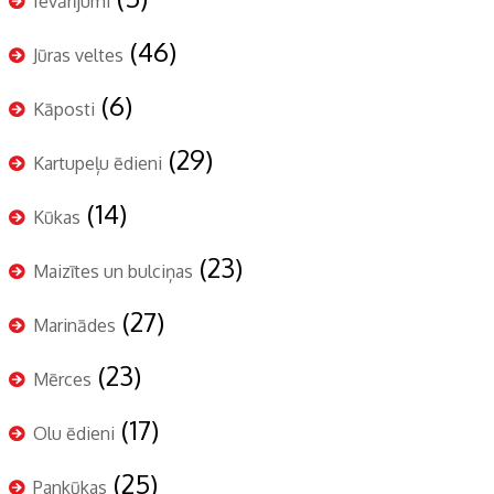
Ievārījumi
(46)
Jūras veltes
(6)
Kāposti
(29)
Kartupeļu ēdieni
(14)
Kūkas
(23)
Maizītes un bulciņas
(27)
Marinādes
(23)
Mērces
(17)
Olu ēdieni
(25)
Pankūkas