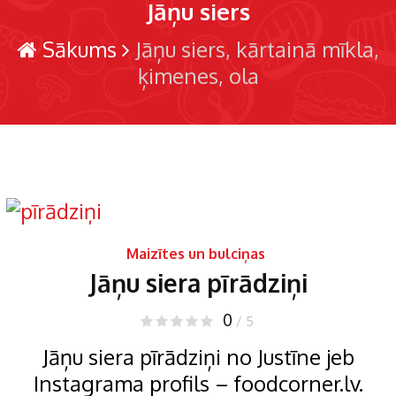
Jāņu siers
Sākums
Jāņu siers
kārtainā mīkla
ķimenes
ola
Maizītes un bulciņas
Jāņu siera pīrādziņi
0
/ 5
Jāņu siera pīrādziņi no Justīne jeb
Instagrama profils – foodcorner.lv.