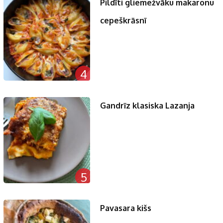
Pildīti gliemežvāku makaronu
cepeškrāsnī
4
Gandrīz klasiska Lazanja
5
Pavasara kišs