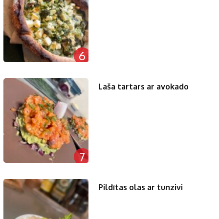
6
Laša tartars ar avokado
7
Pildītas olas ar tunzivi