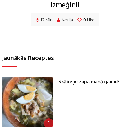
Izmēģini!
12 Min
Ketija
0
Like
Jaunākās Receptes
Skābeņu zupa manā gaumē
1