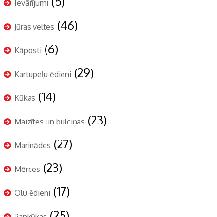
(5)
Ievārījumi
(46)
Jūras veltes
(6)
Kāposti
(29)
Kartupeļu ēdieni
(14)
Kūkas
(23)
Maizītes un bulciņas
(27)
Marinādes
(23)
Mērces
(17)
Olu ēdieni
(25)
Pankūkas