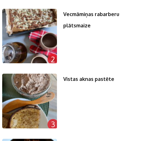
Vecmāmiņas rabarberu
plātsmaize
2
Vistas aknas pastēte
3