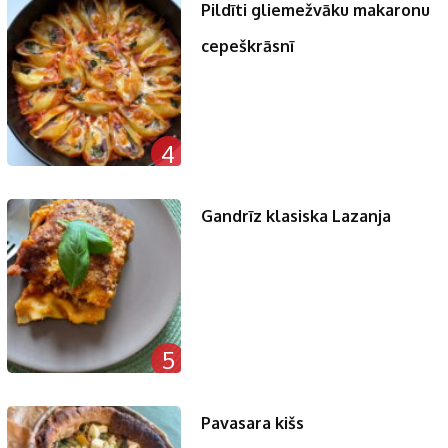
Pildīti gliemežvāku makaronu
cepeškrāsnī
4
Gandrīz klasiska Lazanja
5
Pavasara kišs