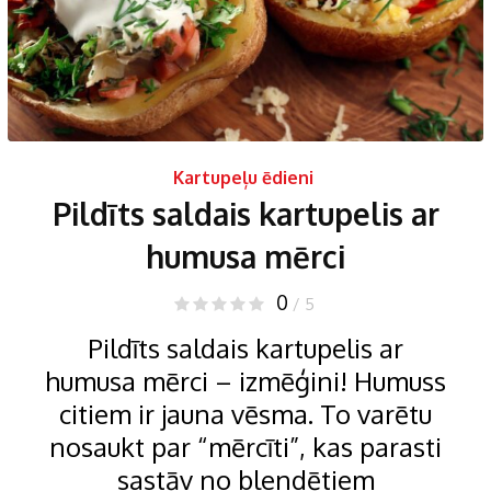
Kartupeļu ēdieni
Pildīts saldais kartupelis ar
humusa mērci
0
/ 5
Pildīts saldais kartupelis ar
humusa mērci – izmēģini! Humuss
citiem ir jauna vēsma. To varētu
nosaukt par “mērcīti”, kas parasti
sastāv no blendētiem