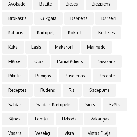
Avokado
Ballīte
Bietes
Biezpiens
Brokastis
Cūkgaļa
Dzēriens
Dārzeņi
Kabacis
Kartupeļi
Kokteilis
Kotletes
Kūka
Lasis
Makaroni
Marināde
Mērce
Olas
Pamatēdiens
Pavasaris
Pikniks
Pupiņas
Pusdienas
Recepte
Receptes
Rudens
Rīsi
Sacepums
Saldais
Saldais Kartupelis
Siers
Svētki
Sēnes
Tomāti
Uzkoda
Vakariņas
Vasara
Veselīgi
Vista
Vistas Fileja