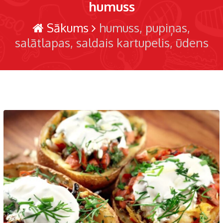
humuss
Sākums
humuss
pupiņas
salātlapas
saldais kartupelis
ūdens