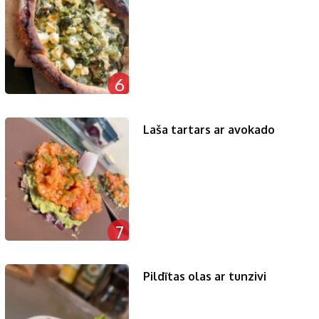
6
Laša tartars ar avokado
7
Pildītas olas ar tunzivi