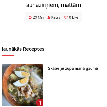
aunazirņiem, maltām
20 Min
Ketija
0
Like
Jaunākās Receptes
Skābeņu zupa manā gaumē
1