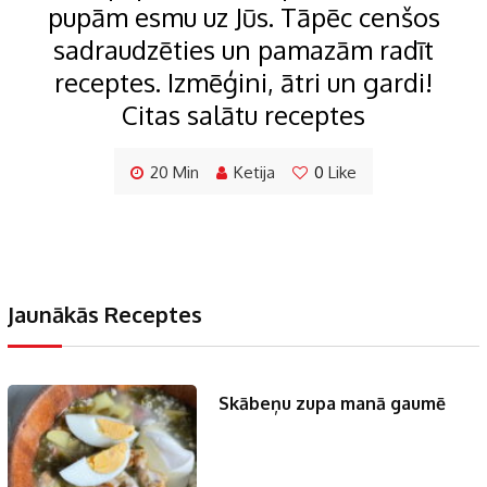
pupām esmu uz Jūs. Tāpēc cenšos
sadraudzēties un pamazām radīt
receptes. Izmēģini, ātri un gardi!
Citas salātu receptes
20 Min
Ketija
0
Like
Jaunākās Receptes
Skābeņu zupa manā gaumē