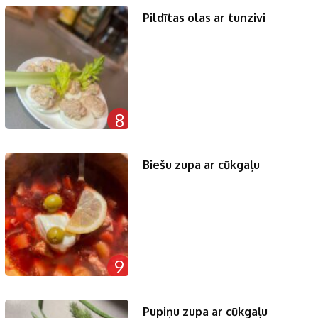
Pildītas olas ar tunzivi
8
Biešu zupa ar cūkgaļu
9
Pupiņu zupa ar cūkgaļu