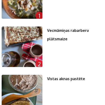
1
Vecmāmiņas rabarberu
plātsmaize
2
Vistas aknas pastēte