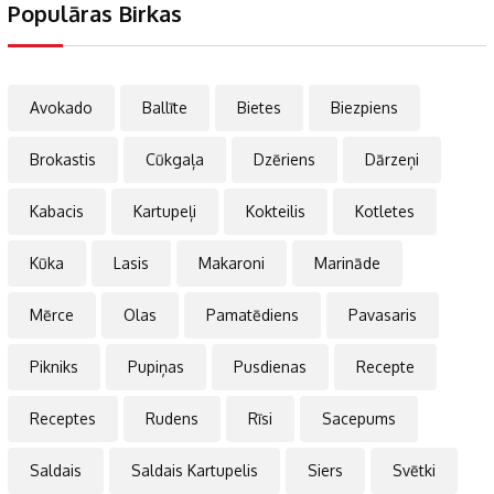
Populāras Birkas
Avokado
Ballīte
Bietes
Biezpiens
Brokastis
Cūkgaļa
Dzēriens
Dārzeņi
Kabacis
Kartupeļi
Kokteilis
Kotletes
Kūka
Lasis
Makaroni
Marināde
Mērce
Olas
Pamatēdiens
Pavasaris
Pikniks
Pupiņas
Pusdienas
Recepte
Receptes
Rudens
Rīsi
Sacepums
Saldais
Saldais Kartupelis
Siers
Svētki