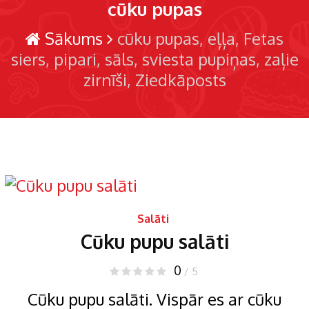
cūku pupas
Sākums
cūku pupas
eļļa
Fetas
siers
pipari
sāls
sviesta pupiņas
zaļie
zirnīši
Ziedkāposts
Salāti
Cūku pupu salāti
0
/ 5
Cūku pupu salāti. Vispār es ar cūku