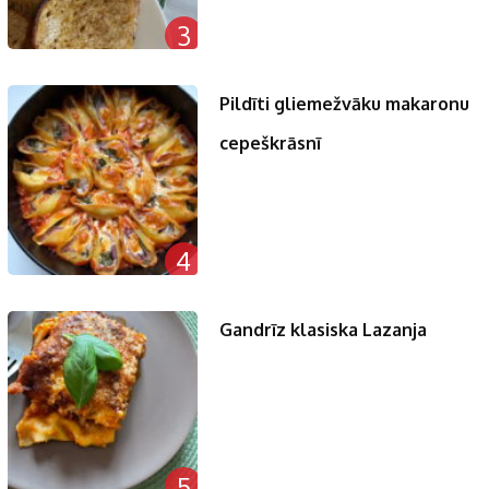
3
Pildīti gliemežvāku makaronu
cepeškrāsnī
4
Gandrīz klasiska Lazanja
5