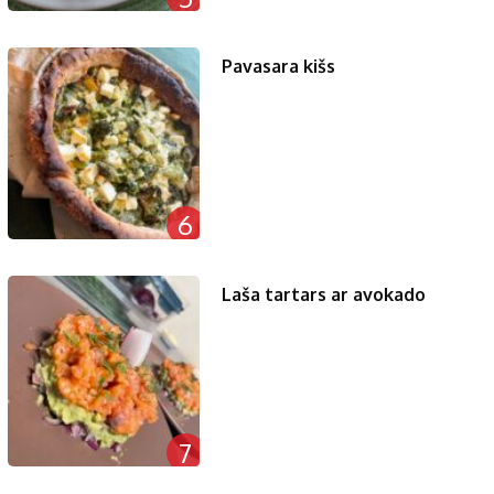
Pavasara kišs
6
Laša tartars ar avokado
7