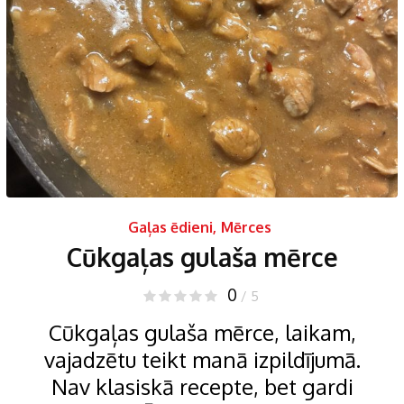
Gaļas ēdieni
,
Mērces
Cūkgaļas gulaša mērce
0
/ 5
Cūkgaļas gulaša mērce, laikam,
vajadzētu teikt manā izpildījumā.
Nav klasiskā recepte, bet gardi