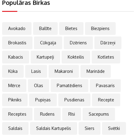
Populāras Birkas
Avokado
Ballīte
Bietes
Biezpiens
Brokastis
Cūkgaļa
Dzēriens
Dārzeņi
Kabacis
Kartupeļi
Kokteilis
Kotletes
Kūka
Lasis
Makaroni
Marināde
Mērce
Olas
Pamatēdiens
Pavasaris
Pikniks
Pupiņas
Pusdienas
Recepte
Receptes
Rudens
Rīsi
Sacepums
Saldais
Saldais Kartupelis
Siers
Svētki