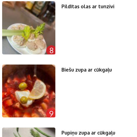
Pildītas olas ar tunzivi
8
Biešu zupa ar cūkgaļu
9
Pupiņu zupa ar cūkgaļu