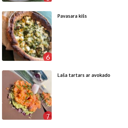
Pavasara kišs
6
Laša tartars ar avokado
7