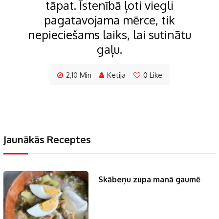
tāpat. Īstenībā ļoti viegli
pagatavojama mērce, tik
nepieciešams laiks, lai sutinātu
gaļu.
2,10 Min
Ketija
0
Like
Jaunākās Receptes
Skābeņu zupa manā gaumē