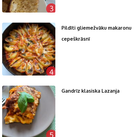
3
Pildīti gliemežvāku makaronu
cepeškrāsnī
4
Gandrīz klasiska Lazanja
5