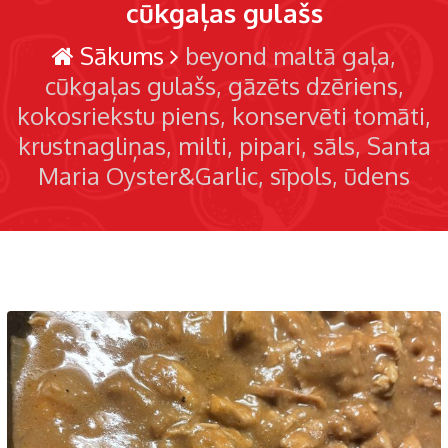
cūkgaļas gulašs
Sākums
beyond maltā gaļa
cūkgaļas gulašs
gāzēts dzēriens
kokosriekstu piens
konservēti tomāti
krustnagliņas
milti
pipari
sāls
Santa
Maria Oyster&Garlic
sīpols
ūdens