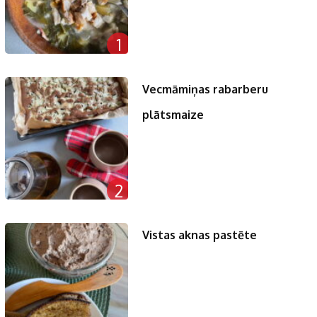
1
Vecmāmiņas rabarberu
plātsmaize
2
Vistas aknas pastēte