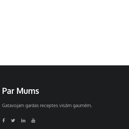
Par Mums
Gatavojam gardas receptes visām gaumēm.