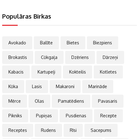
Populāras Birkas
Avokado
Ballīte
Bietes
Biezpiens
Brokastis
Cūkgaļa
Dzēriens
Dārzeņi
Kabacis
Kartupeļi
Kokteilis
Kotletes
Kūka
Lasis
Makaroni
Marināde
Mērce
Olas
Pamatēdiens
Pavasaris
Pikniks
Pupiņas
Pusdienas
Recepte
Receptes
Rudens
Rīsi
Sacepums