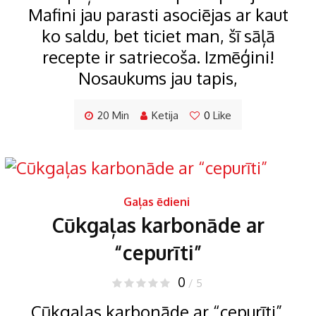
Mafini jau parasti asociējas ar kaut
ko saldu, bet ticiet man, šī sāļā
recepte ir satriecoša. Izmēģini!
Nosaukums jau tapis,
20 Min
Ketija
0
Like
Gaļas ēdieni
Cūkgaļas karbonāde ar
“cepurīti”
0
/ 5
Cūkgaļas karbonāde ar “cepurīti”.