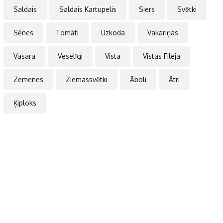
Saldais
Saldais Kartupelis
Siers
Svētki
Sēnes
Tomāti
Uzkoda
Vakariņas
Vasara
Veselīgi
Vista
Vistas Fileja
Zemenes
Ziemassvētki
Āboli
Ātri
Ķiploks