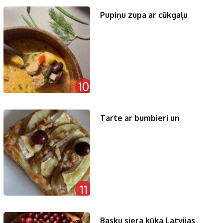
Pupiņu zupa ar cūkgaļu
10
Tarte ar bumbieri un
11
Basku siera kūka Latvijas