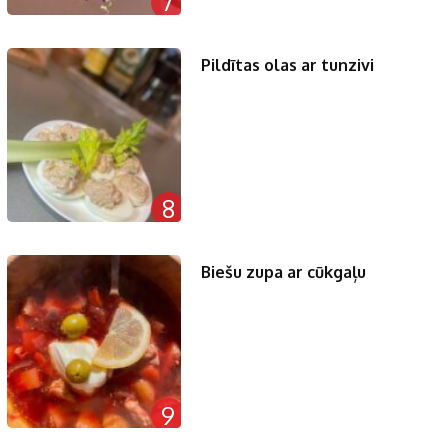
7
Pildītas olas ar tunzivi
8
Biešu zupa ar cūkgaļu
9