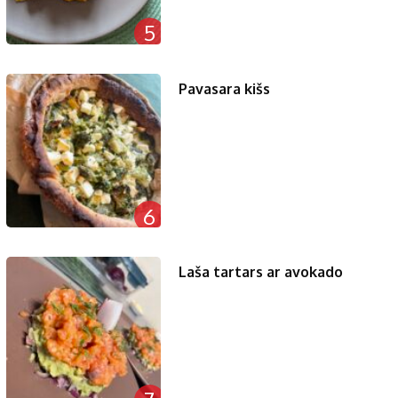
5
Pavasara kišs
6
Laša tartars ar avokado