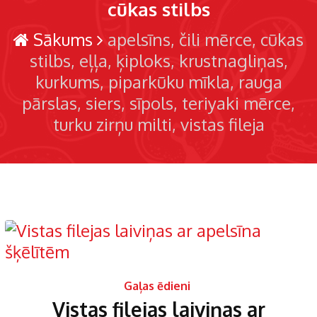
cūkas stilbs
Sākums
apelsīns
čili mērce
cūkas
stilbs
eļļa
ķiploks
krustnagliņas
kurkums
piparkūku mīkla
rauga
pārslas
siers
sīpols
teriyaki mērce
turku zirņu milti
vistas fileja
Gaļas ēdieni
Vistas filejas laiviņas ar