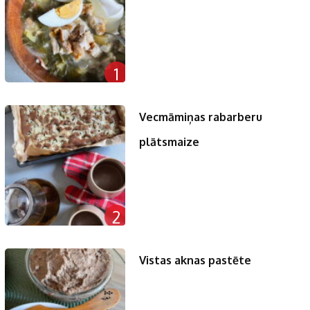
1
Vecmāmiņas rabarberu
plātsmaize
2
Vistas aknas pastēte