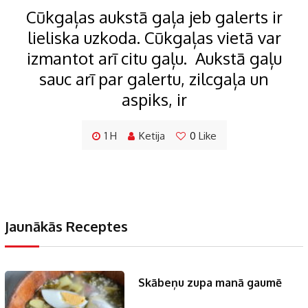
Cūkgaļas aukstā gaļa jeb galerts ir
lieliska uzkoda. Cūkgaļas vietā var
izmantot arī citu gaļu. Aukstā gaļu
sauc arī par galertu, zilcgaļa un
aspiks, ir
1 H
Ketija
0
Like
Jaunākās Receptes
Skābeņu zupa manā gaumē