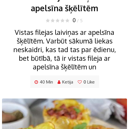
apelsīna šķēlītēm
0
/ 5
Vistas filejas laiviņas ar apelsīna
šķēlītēm. Varbūt sākumā liekas
neskaidri, kas tad tas par ēdienu,
bet būtībā, tā ir vistas fileja ar
apelsīna šķēlītēm un
40 Min
Ketija
0
Like