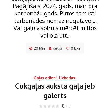
Pagājušais, 2024. gads, man bija
karbonāžu gads. Pirms tam īsti
karbonādes nemaz negatavoju.
Vai gaļu vispirms mērcēt miltos
vai olā utt.,
20 Min
Ketija
0
Like
Gaļas ēdieni
,
Uzkodas
Cūkgaļas aukstā gaļa jeb
galerts
0
/ 5