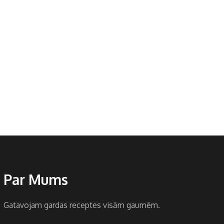
Par Mums
Gatavojam gardas receptes visām gaumēm.