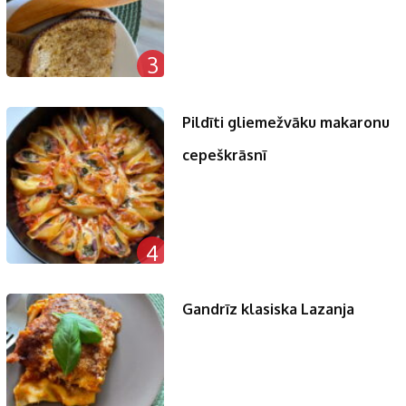
3
Pildīti gliemežvāku makaronu
cepeškrāsnī
4
Gandrīz klasiska Lazanja