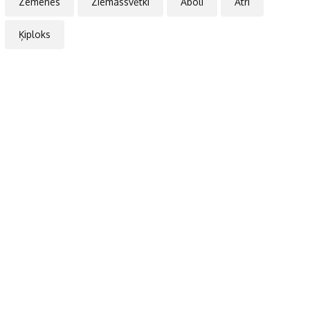
Zemenes
Ziemassvētki
Āboli
Ātri
Ķiploks