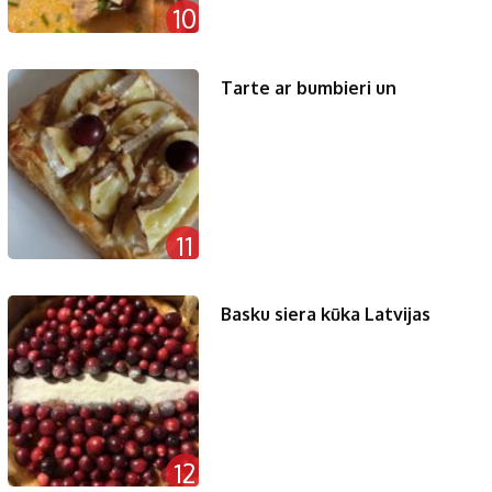
10
Tarte ar bumbieri un
11
Basku siera kūka Latvijas
12