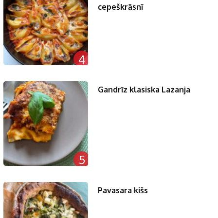
cepeškrāsnī
4
Gandrīz klasiska Lazanja
5
Pavasara kišs