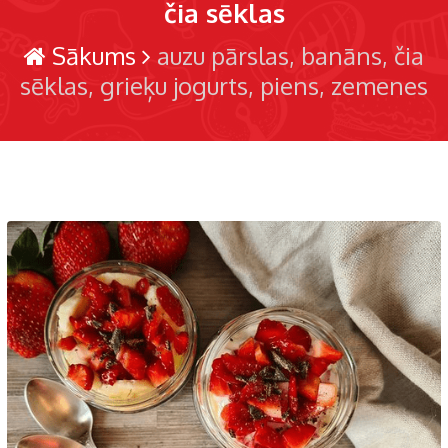
čia sēklas
Sākums
auzu pārslas
banāns
čia
sēklas
grieķu jogurts
piens
zemenes