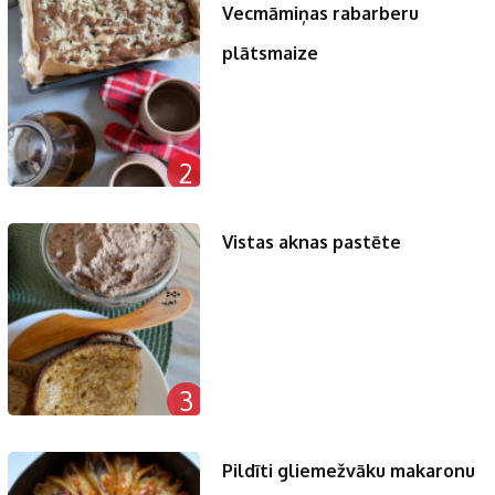
Vecmāmiņas rabarberu
plātsmaize
2
Vistas aknas pastēte
3
Pildīti gliemežvāku makaronu