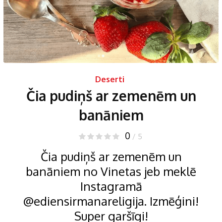
Deserti
Čia pudiņš ar zemenēm un
banāniem
0
/ 5
Čia pudiņš ar zemenēm un
banāniem no Vinetas jeb meklē
Instagramā
@ediensirmanareligija. Izmēģini!
Super garšīgi!