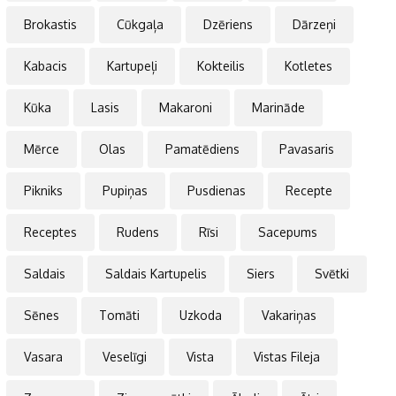
Brokastis
Cūkgaļa
Dzēriens
Dārzeņi
Kabacis
Kartupeļi
Kokteilis
Kotletes
Kūka
Lasis
Makaroni
Marināde
Mērce
Olas
Pamatēdiens
Pavasaris
Pikniks
Pupiņas
Pusdienas
Recepte
Receptes
Rudens
Rīsi
Sacepums
Saldais
Saldais Kartupelis
Siers
Svētki
Sēnes
Tomāti
Uzkoda
Vakariņas
Vasara
Veselīgi
Vista
Vistas Fileja