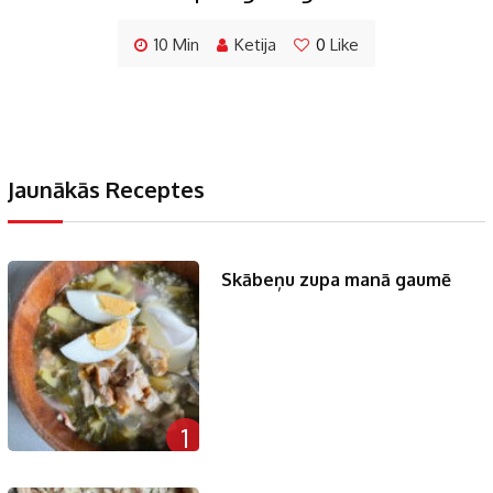
10 Min
Ketija
0
Like
Jaunākās Receptes
Skābeņu zupa manā gaumē
1