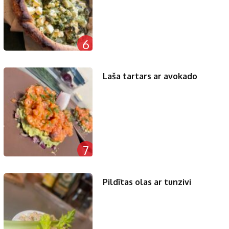
6
Laša tartars ar avokado
7
Pildītas olas ar tunzivi