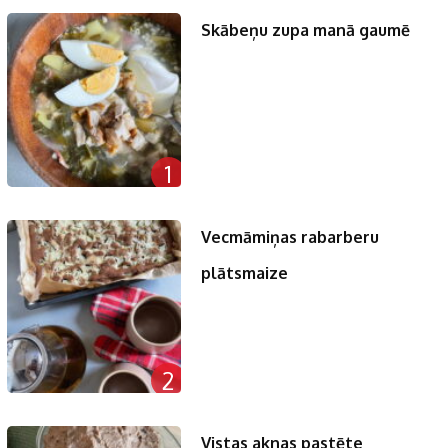
Skābeņu zupa manā gaumē
1
Vecmāmiņas rabarberu
plātsmaize
2
Vistas aknas pastēte