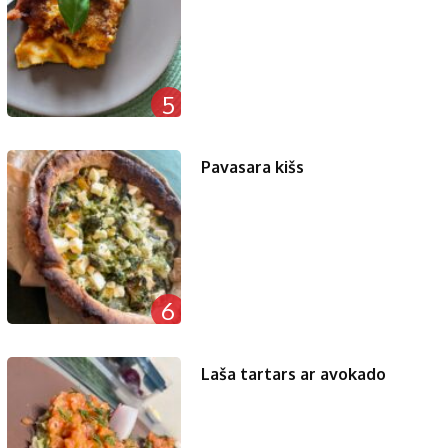
5
Pavasara kišs
6
Laša tartars ar avokado