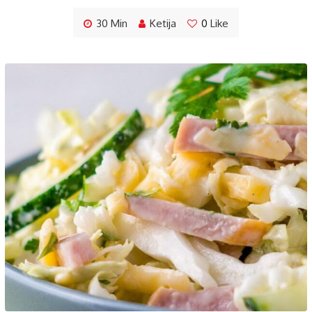
30 Min
Ketija
0
Like