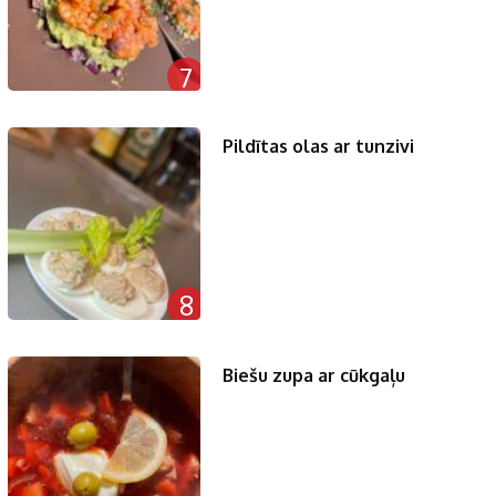
7
Pildītas olas ar tunzivi
8
Biešu zupa ar cūkgaļu