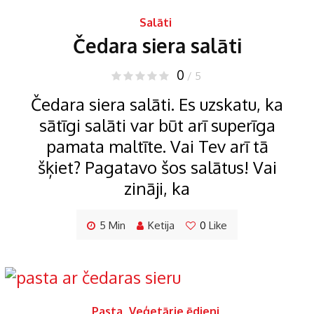
Salāti
Čedara siera salāti
0
/ 5
Čedara siera salāti. Es uzskatu, ka
sātīgi salāti var būt arī superīga
pamata maltīte. Vai Tev arī tā
šķiet? Pagatavo šos salātus! Vai
zināji, ka
5 Min
Ketija
0
Like
Pasta
,
Veģetārie ēdieni