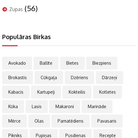
(56)
Zupas
Populāras Birkas
Avokado
Ballīte
Bietes
Biezpiens
Brokastis
Cūkgaļa
Dzēriens
Dārzeņi
Kabacis
Kartupeļi
Kokteilis
Kotletes
Kūka
Lasis
Makaroni
Marināde
Mērce
Olas
Pamatēdiens
Pavasaris
Pikniks
Pupiņas
Pusdienas
Recepte