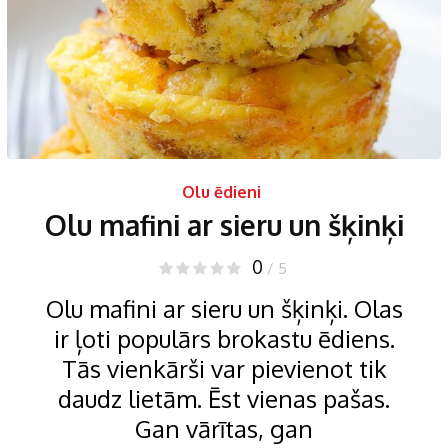
Olu ēdieni
Olu mafini ar sieru un šķinķi
0
/ 5
Olu mafini ar sieru un šķinķi. Olas
ir ļoti populārs brokastu ēdiens.
Tās vienkārši var pievienot tik
daudz lietām. Ēst vienas pašas.
Gan vārītas, gan