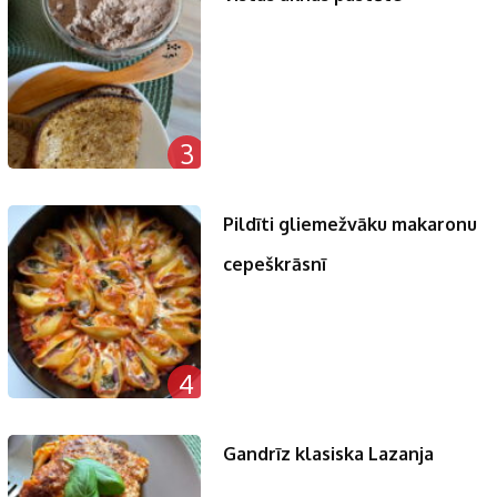
3
Pildīti gliemežvāku makaronu
cepeškrāsnī
4
Gandrīz klasiska Lazanja