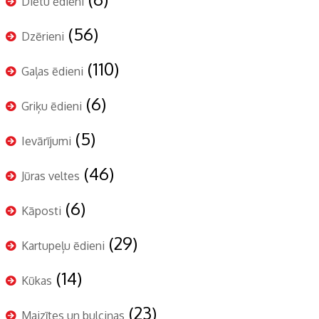
Diētu ēdieni
(56)
Dzērieni
(110)
Gaļas ēdieni
(6)
Griķu ēdieni
(5)
Ievārījumi
(46)
Jūras veltes
(6)
Kāposti
(29)
Kartupeļu ēdieni
(14)
Kūkas
(23)
Maizītes un bulciņas