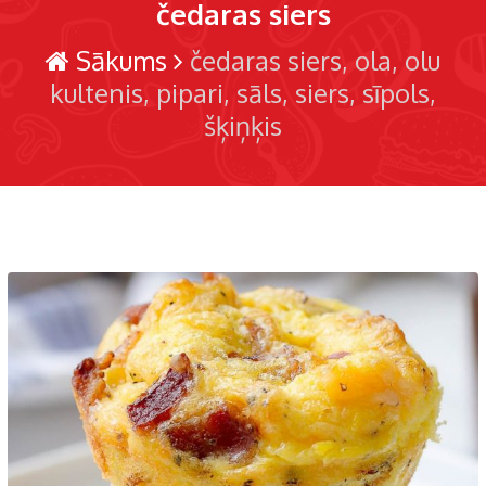
čedaras siers
Sākums
čedaras siers
ola
olu
kultenis
pipari
sāls
siers
sīpols
šķiņķis