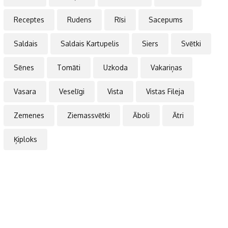
Receptes
Rudens
Rīsi
Sacepums
Saldais
Saldais Kartupelis
Siers
Svētki
Sēnes
Tomāti
Uzkoda
Vakariņas
Vasara
Veselīgi
Vista
Vistas Fileja
Zemenes
Ziemassvētki
Āboli
Ātri
Ķiploks