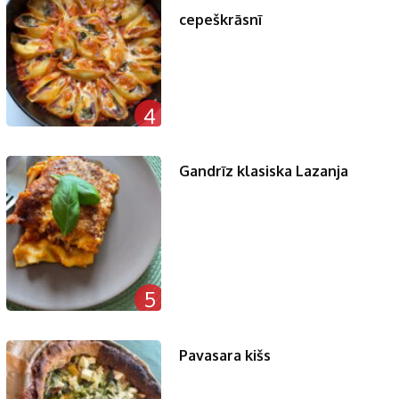
cepeškrāsnī
4
Gandrīz klasiska Lazanja
5
Pavasara kišs