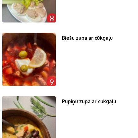
8
Biešu zupa ar cūkgaļu
9
Pupiņu zupa ar cūkgaļu