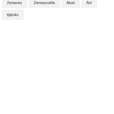
Zemenes
Ziemassvētki
Āboli
Ātri
Ķiploks