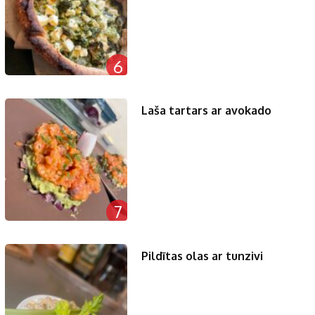
6
Laša tartars ar avokado
7
Pildītas olas ar tunzivi