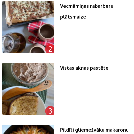
Vecmāmiņas rabarberu
plātsmaize
2
Vistas aknas pastēte
3
Pildīti gliemežvāku makaronu