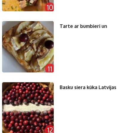
10
Tarte ar bumbieri un
11
Basku siera kūka Latvijas
12