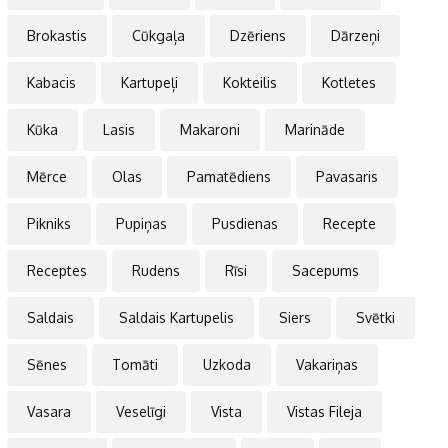
Brokastis
Cūkgaļa
Dzēriens
Dārzeņi
Kabacis
Kartupeļi
Kokteilis
Kotletes
Kūka
Lasis
Makaroni
Marināde
Mērce
Olas
Pamatēdiens
Pavasaris
Pikniks
Pupiņas
Pusdienas
Recepte
Receptes
Rudens
Rīsi
Sacepums
Saldais
Saldais Kartupelis
Siers
Svētki
Sēnes
Tomāti
Uzkoda
Vakariņas
Vasara
Veselīgi
Vista
Vistas Fileja