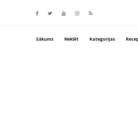
Skip
to
content
Sākums
Meklēt
Kategorijas
Rece