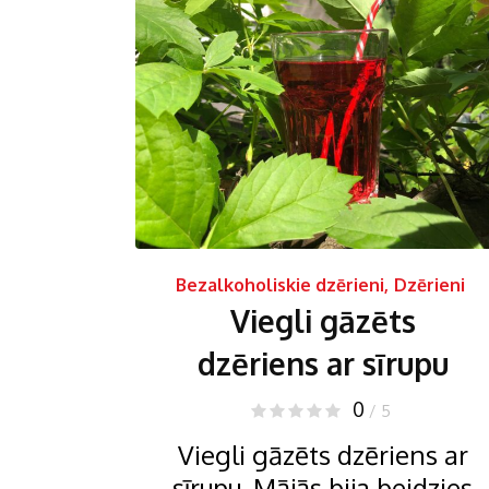
Bezalkoholiskie dzērieni
,
Dzērieni
Viegli gāzēts
dzēriens ar sīrupu
0
/ 5
Viegli gāzēts dzēriens ar
sīrupu. Mājās bija beidzies