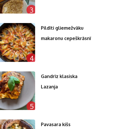
3
Pildīti gliemežvāku
makaronu cepeškrāsnī
4
Gandrīz klasiska
Lazanja
5
Pavasara kišs