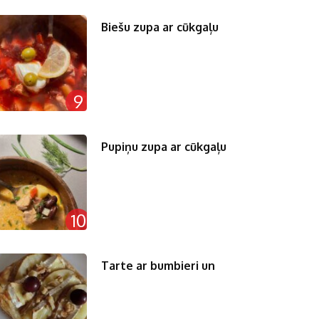
Biešu zupa ar cūkgaļu
9
Pupiņu zupa ar cūkgaļu
10
Tarte ar bumbieri un