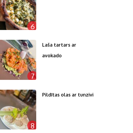
6
Laša tartars ar
avokado
7
Pildītas olas ar tunzivi
8