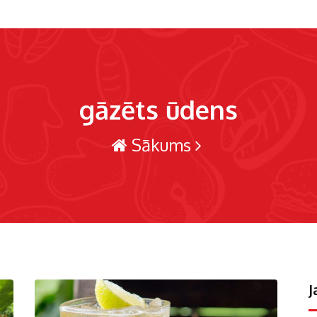
gāzēts ūdens
Sākums
J