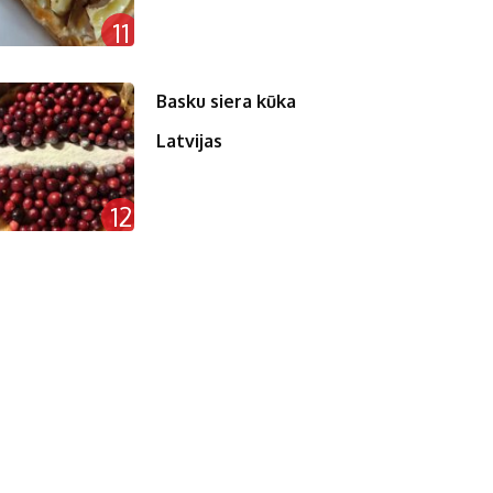
11
Basku siera kūka
Latvijas
12