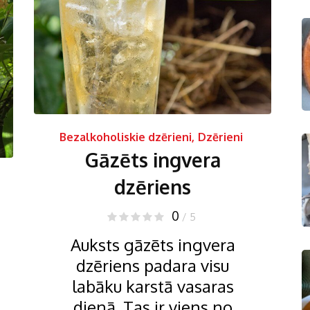
Bezalkoholiskie dzērieni
,
Dzērieni
Gāzēts ingvera
dzēriens
0
/ 5
Auksts gāzēts ingvera
dzēriens padara visu
labāku karstā vasaras
dienā. Tas ir viens no