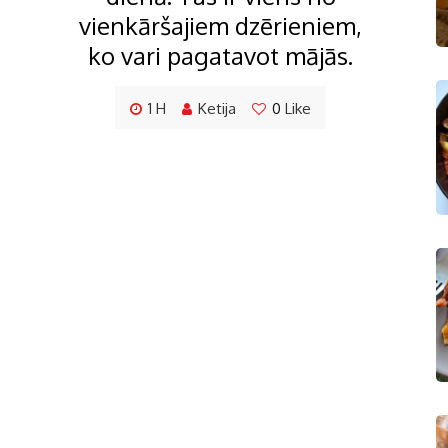
vienkāršajiem dzērieniem,
ko vari pagatavot mājās.
1 H
Ketija
0
Like