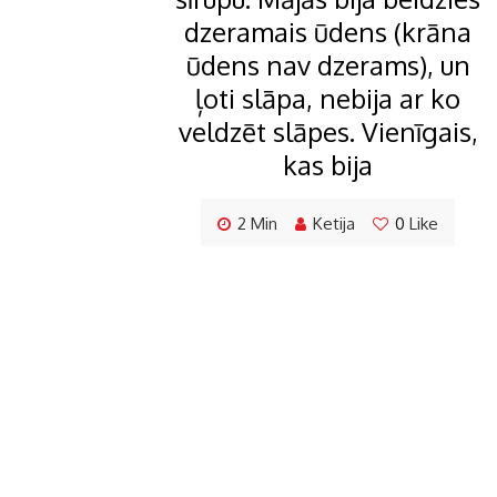
dzeramais ūdens (krāna
ūdens nav dzerams), un
ļoti slāpa, nebija ar ko
veldzēt slāpes. Vienīgais,
kas bija
2 Min
Ketija
0
Like