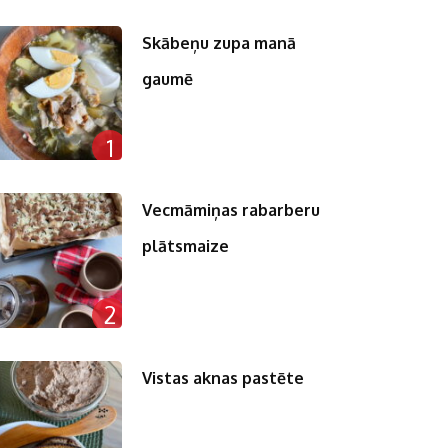
Skābeņu zupa manā
gaumē
1
Vecmāmiņas rabarberu
plātsmaize
2
Vistas aknas pastēte